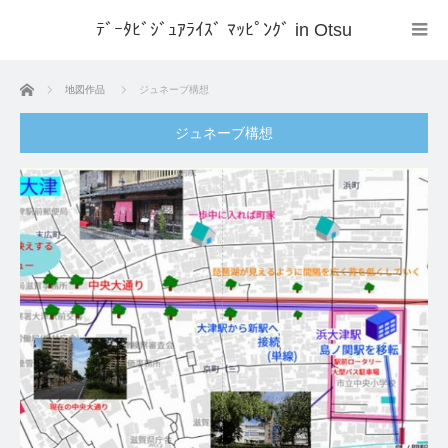
ﾃﾞｰﾀﾋﾞｼﾞｭｱﾗｲｽﾞ ﾏｯﾋﾟﾝｸﾞ in Otsu
ホーム
地図作品
ジュネーブ構想
ジュネーブ構想